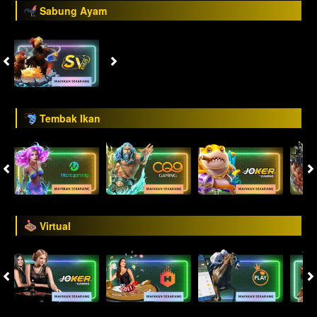
Sabung Ayam
Tembak Ikan
Virtual