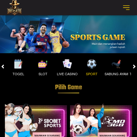
TOGEL
SLOT
LIVE CASINO
SPORT
SABUNG AYAM
TEM
Pilih Game