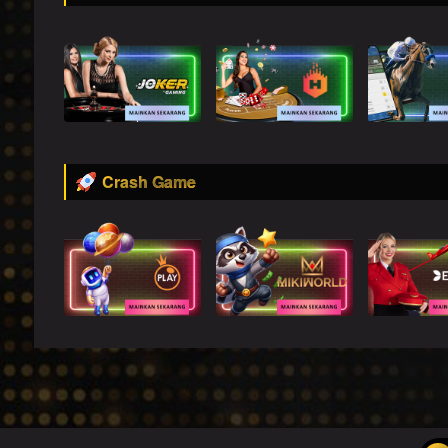
Crash Game