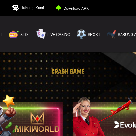
i
Hubungi Kami
Download APK
EL
SLOT
LIVE CASINO
SPORT
SABUNG 
CRASH GAME